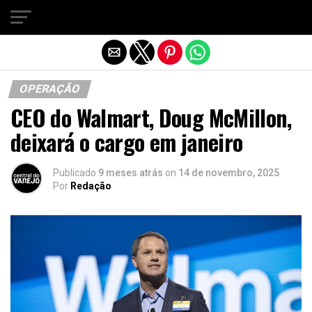
Sair da versão mobile
OPERAÇÃO
CEO do Walmart, Doug McMillon,
deixará o cargo em janeiro
Publicado
9 meses atrás
on
14 de novembro, 2025
Por
Redação