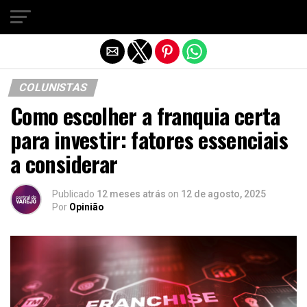
Sair da versão mobile
COLUNISTAS
Como escolher a franquia certa
para investir: fatores essenciais
a considerar
Publicado
12 meses atrás
on
12 de agosto, 2025
Por
Opinião