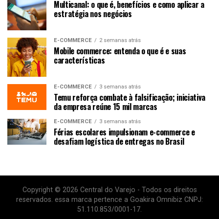
Multicanal: o que é, benefícios e como aplicar a
estratégia nos negócios
E-COMMERCE
2 semanas atrás
Mobile commerce: entenda o que é e suas
características
E-COMMERCE
3 semanas atrás
Temu reforça combate à falsificação; iniciativa
da empresa reúne 15 mil marcas
E-COMMERCE
3 semanas atrás
Férias escolares impulsionam e-commerce e
desafiam logística de entregas no Brasil
Copyright © 2026 Central do Varejo - Todos os direitos
reservados. essa marca pertence a Goakira Omnibiz CNPJ:
51.110.853/0001-17.