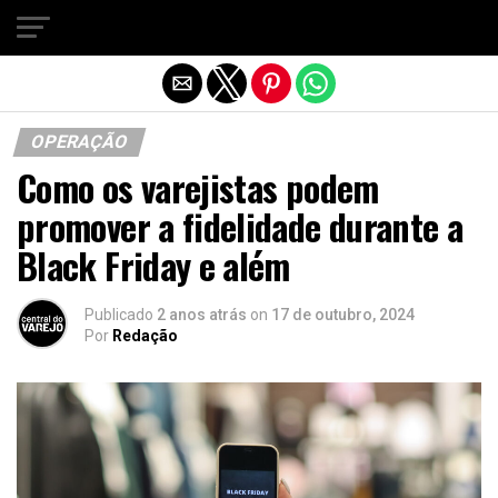
Sair da versão mobile
OPERAÇÃO
Como os varejistas podem
promover a fidelidade durante a
Black Friday e além
Publicado
2 anos atrás
on
17 de outubro, 2024
Por
Redação