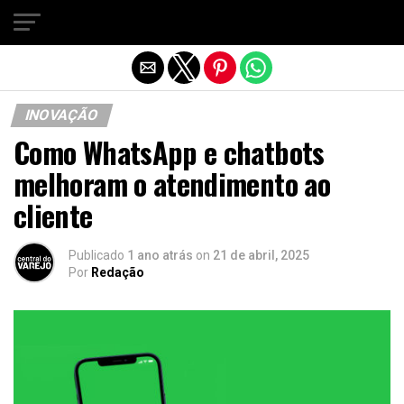
Sair da versão mobile
INOVAÇÃO
Como WhatsApp e chatbots
melhoram o atendimento ao
cliente
Publicado
1 ano atrás
on
21 de abril, 2025
Por
Redação