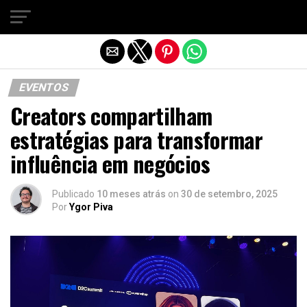
Sair da versão mobile
EVENTOS
Creators compartilham
estratégias para transformar
influência em negócios
Publicado
10 meses atrás
on
30 de setembro, 2025
Por
Ygor Piva