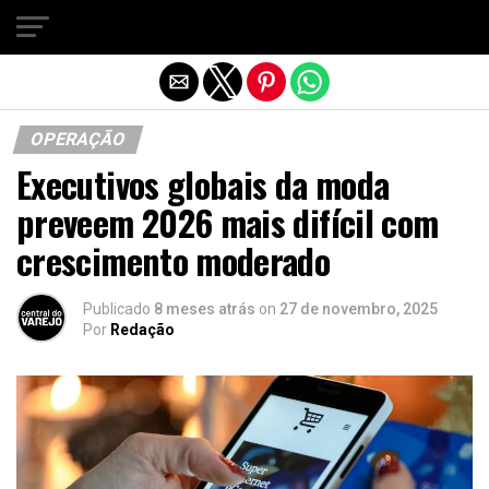
Sair da versão mobile
OPERAÇÃO
Executivos globais da moda
preveem 2026 mais difícil com
crescimento moderado
Publicado
8 meses atrás
on
27 de novembro, 2025
Por
Redação