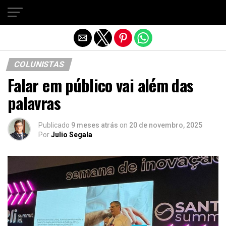
Sair da versão mobile
COLUNISTAS
Falar em público vai além das
palavras
Publicado
9 meses atrás
on
20 de novembro, 2025
Por
Julio Segala