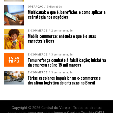
OPERAÇÃO
3 dias atrás
Multicanal: o que é, benefícios e como aplicar a
estratégia nos negócios
E-COMMERCE
2 semanas atrás
Mobile commerce: entenda o que é e suas
características
E-COMMERCE
3 semanas atrás
Temu reforça combate à falsificação; iniciativa
da empresa reúne 15 mil marcas
E-COMMERCE
3 semanas atrás
Férias escolares impulsionam e-commerce e
desafiam logística de entregas no Brasil
Copyright © 2026 Central do Varejo - Todos os direitos
reservados. essa marca pertence a Goakira Omnibiz CNPJ: