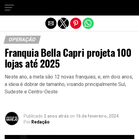
Sair da versão mobile
OPERAÇÃO
Franquia Bella Capri projeta 100
lojas até 2025
Neste ano, a meta são 12 novas franquias, e, em dois anos,
a ideia é dobrar de tamanho, visando principalmente Sul,
Sudeste e Centro-Oeste
Publicado
2 anos atrás
on
16 de fevereiro, 2024
Por
Redação