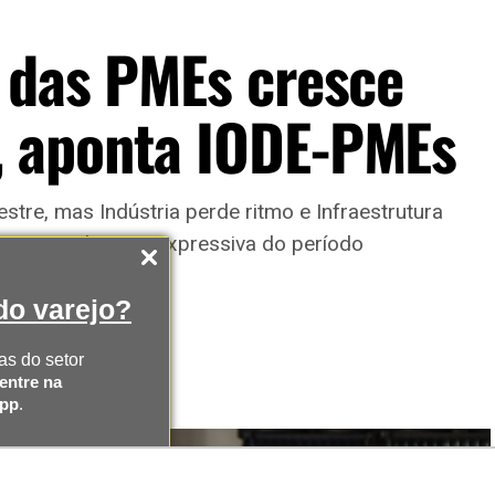
 das PMEs cresce
 aponta IODE-PMEs
tre, mas Indústria perde ritmo e Infraestrutura
za a virada mais expressiva do período
o varejo?
as do setor
entre na
App
.
AS