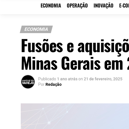
ECONOMIA
OPERAÇÃO
INOVAÇÃO
E-C
ECONOMIA
Fusões e aquisi
Minas Gerais em
Publicado
1 ano atrás
on
21 de fevereiro, 2025
Por
Redação