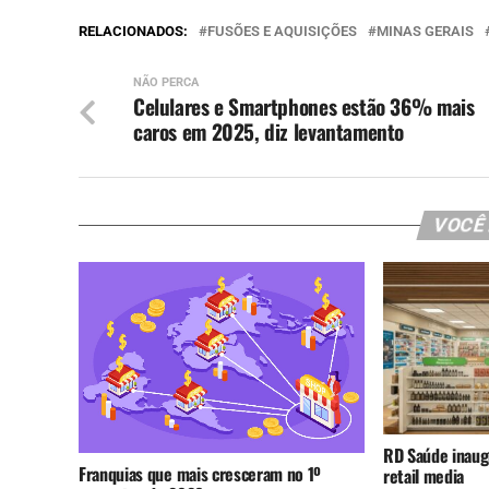
RELACIONADOS:
FUSÕES E AQUISIÇÕES
MINAS GERAIS
NÃO PERCA
Celulares e Smartphones estão 36% mais
caros em 2025, diz levantamento
VOCÊ
RD Saúde inaug
Franquias que mais cresceram no 1º
retail media