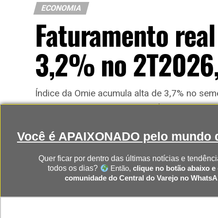
ECONOMIA
Faturamento real
3,2% no 2T2026,
Índice da Omie acumula alta de 3,7% no semes
recua 7,0% no trimestre; Comércio protagoni
Você é APAIXONADO pelo mundo d
Publicado
15 horas atrás
on
5 de agosto, 2026
Quer ficar por dentro das últimas notícias e tendênci
Por
Redação
todos os dias?
Então,
clique no botão abaixo e 
comunidade do Central do Varejo no Whats
CLIQUE AQUI PARA RECEBER 