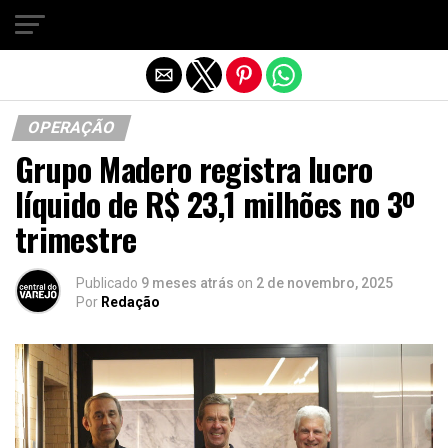
Sair da versão mobile
OPERAÇÃO
Grupo Madero registra lucro
líquido de R$ 23,1 milhões no 3º
trimestre
Publicado
9 meses atrás
on
2 de novembro, 2025
Por
Redação