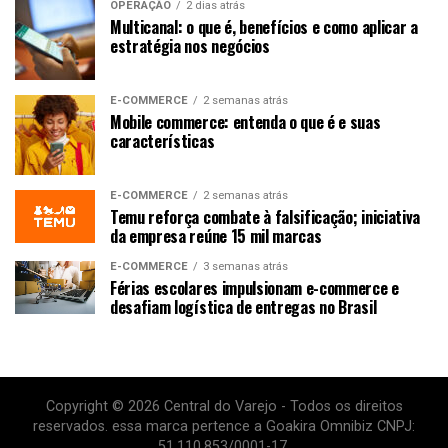
OPERAÇÃO
2 dias atrás
Multicanal: o que é, benefícios e como aplicar a
estratégia nos negócios
E-COMMERCE
2 semanas atrás
Mobile commerce: entenda o que é e suas
características
E-COMMERCE
2 semanas atrás
Temu reforça combate à falsificação; iniciativa
da empresa reúne 15 mil marcas
E-COMMERCE
3 semanas atrás
Férias escolares impulsionam e-commerce e
desafiam logística de entregas no Brasil
Copyright © 2026 Central do Varejo - Todos os direitos
reservados. essa marca pertence a Goakira Omnibiz CNPJ:
51.110.853/0001-17.