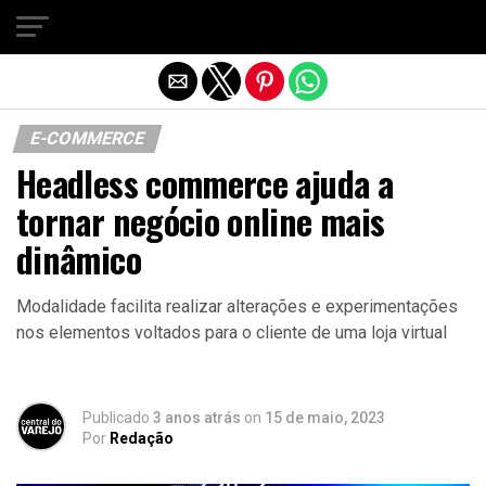
Sair da versão mobile
E-COMMERCE
Headless commerce ajuda a
tornar negócio online mais
dinâmico
Modalidade facilita realizar alterações e experimentações
nos elementos voltados para o cliente de uma loja virtual
Publicado
3 anos atrás
on
15 de maio, 2023
Por
Redação