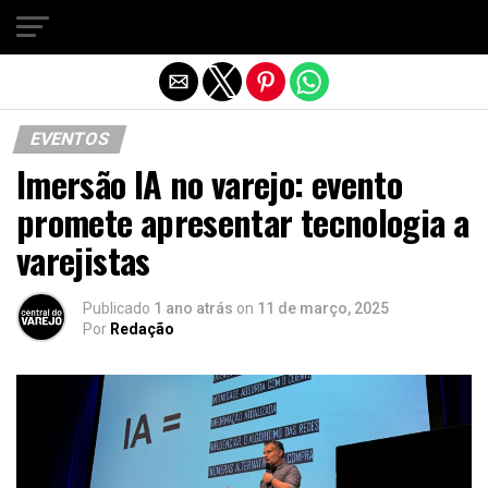
Sair da versão mobile
EVENTOS
Imersão IA no varejo: evento
promete apresentar tecnologia a
varejistas
Publicado
1 ano atrás
on
11 de março, 2025
Por
Redação