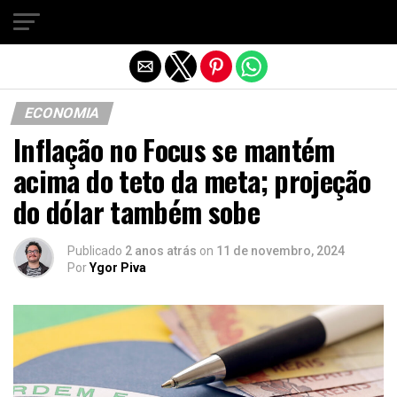
Sair da versão mobile
ECONOMIA
Inflação no Focus se mantém
acima do teto da meta; projeção
do dólar também sobe
Publicado
2 anos atrás
on
11 de novembro, 2024
Por
Ygor Piva