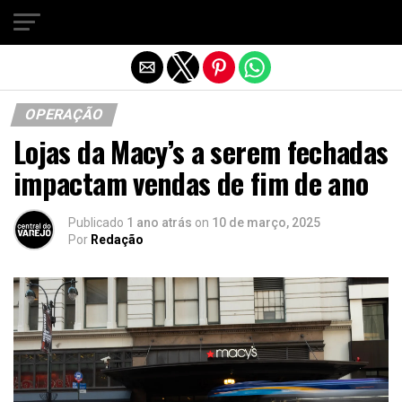
Sair da versão mobile
OPERAÇÃO
Lojas da Macy’s a serem fechadas
impactam vendas de fim de ano
Publicado
1 ano atrás
on
10 de março, 2025
Por
Redação