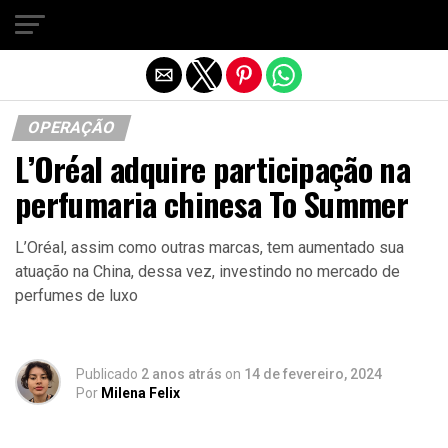
Sair da versão mobile
OPERAÇÃO
L’Oréal adquire participação na
perfumaria chinesa To Summer
L’Oréal, assim como outras marcas, tem aumentado sua
atuação na China, dessa vez, investindo no mercado de
perfumes de luxo
Publicado
2 anos atrás
on
14 de fevereiro, 2024
Por
Milena Felix