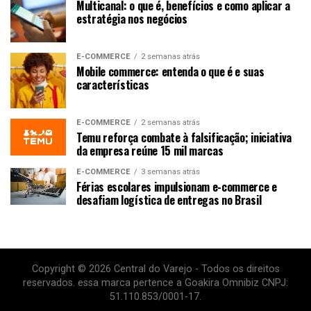
Multicanal: o que é, benefícios e como aplicar a
estratégia nos negócios
E-COMMERCE
2 semanas atrás
Mobile commerce: entenda o que é e suas
características
E-COMMERCE
2 semanas atrás
Temu reforça combate à falsificação; iniciativa
da empresa reúne 15 mil marcas
E-COMMERCE
3 semanas atrás
Férias escolares impulsionam e-commerce e
desafiam logística de entregas no Brasil
Copyright © 2026 Central do Varejo - Todos os direitos
reservados. essa marca pertence a Goakira Omnibiz CNPJ:
51.110.853/0001-17.