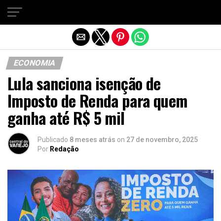
Sair da versão mobile
ECONOMIA
Lula sanciona isenção de
Imposto de Renda para quem
ganha até R$ 5 mil
Publicado
8 meses atrás
on
27 de novembro, 2025
Por
Redação