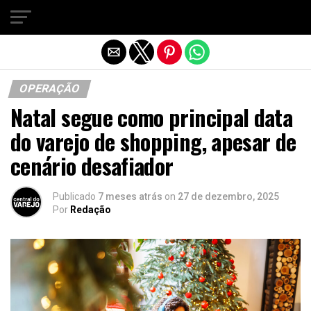
Sair da versão mobile
OPERAÇÃO
Natal segue como principal data
do varejo de shopping, apesar de
cenário desafiador
Publicado
7 meses atrás
on
27 de dezembro, 2025
Por
Redação