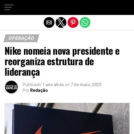
Sair da versão mobile
OPERAÇÃO
Nike nomeia nova presidente e
reorganiza estrutura de
liderança
Publicado
1 ano atrás
on
7 de maio, 2025
Por
Redação