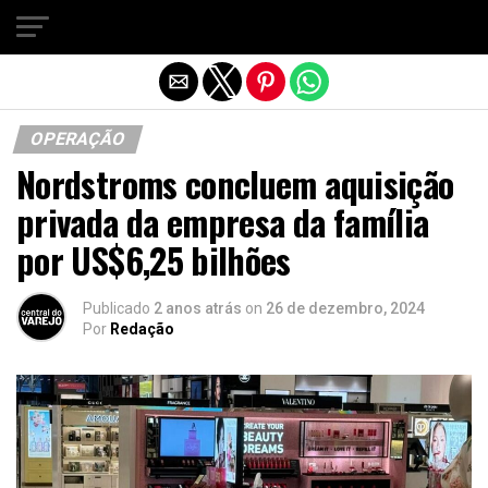
Sair da versão mobile
OPERAÇÃO
Nordstroms concluem aquisição
privada da empresa da família
por US$6,25 bilhões
Publicado
2 anos atrás
on
26 de dezembro, 2024
Por
Redação