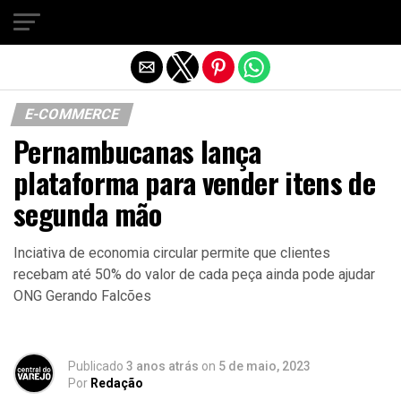
Sair da versão mobile
E-COMMERCE
Pernambucanas lança
plataforma para vender itens de
segunda mão
Inciativa de economia circular permite que clientes
recebam até 50% do valor de cada peça ainda pode ajudar
ONG Gerando Falcões
Publicado
3 anos atrás
on
5 de maio, 2023
Por
Redação