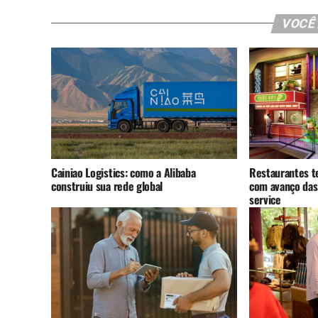
VOCÊ
Cainiao Logistics: como a Alibaba
Restaurantes t
construiu sua rede global
com avanço das
service