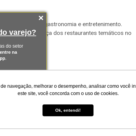
ncias que unem gastronomia e entretenimento.
o varejo?
 ampliam a presença dos restaurantes temáticos no
as do setor
entre na
App
.
AS
 de navegação, melhorar o desempenho, analisar como você inte
SAPP
este site, você concorda com o uso de cookies.
Ok, entendi!