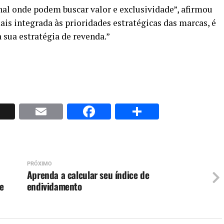
l onde podem buscar valor e exclusividade”, afirmou
ais integrada às prioridades estratégicas das marcas, é
sua estratégia de revenda.”
p
nkedIn
X
Email
Facebook
Share
PRÓXIMO
Aprenda a calcular seu índice de
de
endividamento