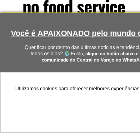
no food service
Consumidores buscam cada vez mais experiê
Você é APAIXONADO pelo mundo d
Nesse cenário, novas operações licenciadas
Brasil.
Quer ficar por dentro das últimas notícias e tendênci
todos os dias?
Então,
clique no botão abaixo e 
comunidade do Central do Varejo no Whats
Publicado
9 horas atrás
on
7 de agosto, 2026
Por
Murilo Rocha
CLIQUE AQUI PARA RECEBER 
Utilizamos cookies para oferecer melhores experiências
NOTÍCIAS DIRETO NO SEU WHAT