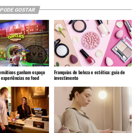
 PODE GOSTAR
emáticos ganham espaço
Franquias de beleza e estética: guia de
 experiências no food
investimento