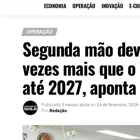
ECONOMIA
OPERAÇÃO
INOVAÇÃO
E-C
OPERAÇÃO
Segunda mão deve
vezes mais que o
até 2027, aponta
Publicado
5 meses atrás
on
24 de fevereiro, 2026
Por
Redação