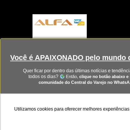
Você é APAIXONADO pelo mundo d
Quer ficar por dentro das últimas notícias e tendênci
todos os dias?
Então,
clique no botão abaixo e 
comunidade do Central do Varejo no Whats
CLIQUE AQUI PARA RECEBER 
Utilizamos cookies para oferecer melhores experiências
Home
NRF
NRA Ch
NOTÍCIAS DIRETO NO SEU WHAT