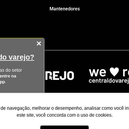
Mantenedores
o varejo?
as do setor
entre na
App
.
AS
 de navegação, melhorar o desempenho, analisar como você inte
icago
NRF Paris
Web Summit Lisboa
Web Summi
SAPP
este site, você concorda com o uso de cookies.
Razão Social: CENTRAL DO VAREJO LTDA