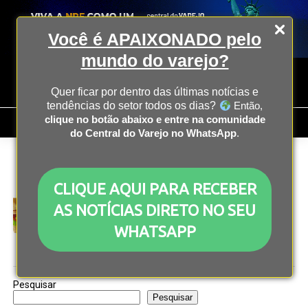
Você é APAIXONADO pelo
mundo do varejo?
Quer ficar por dentro das últimas notícias e
tendências do setor todos os dias?
Então,
clique no botão abaixo e entre na comunidade
do Central do Varejo no WhatsApp
.
All posts tagged "franquia de fast-food"
CLIQUE AQUI PARA RECEBER
FRANCHISING
3 anos atrás
Subway pode ser comprado por US$ 9,6 bilhões
AS NOTÍCIAS DIRETO NO SEU
até o fim da semana
WHATSAPP
Pesquisar
Pesquisar