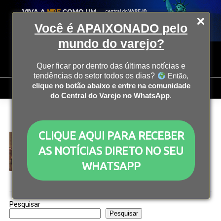
Você é APAIXONADO pelo
mundo do varejo?
Quer ficar por dentro das últimas notícias e
tendências do setor todos os dias?
Então,
clique no botão abaixo e entre na comunidade
do Central do Varejo no WhatsApp
.
All posts tagged "guia dos melhores"
CLIQUE AQUI PARA RECEBER
ECONOMIA
2 anos atrás
Reputação é fator importante no momento da
AS NOTÍCIAS DIRETO NO SEU
compra, diz pesquisa
WHATSAPP
Pesquisar
Pesquisar