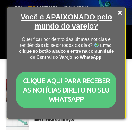
Você é APAIXONADO pelo
mundo do varejo?
Quer ficar por dentro das últimas notícias e
tendências do setor todos os dias?
Então,
clique no botão abaixo e entre na comunidade
do Central do Varejo no WhatsApp
.
All posts tagged "inadimplência das empresas"
CLIQUE AQUI PARA RECEBER
ECONOMIA
1 ano atrás
Inadimplência das empresas tem aumento de
AS NOTÍCIAS DIRETO NO SEU
11,49% em março
WHATSAPP
ECONOMIA
2 anos atrás
Inadimplência das empresas acompanha
movimento da inflação