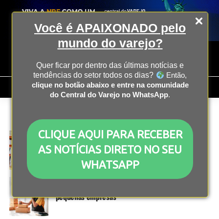
Você é APAIXONADO pelo
mundo do varejo?
Quer ficar por dentro das últimas notícias e
tendências do setor todos os dias?
Então,
clique no botão abaixo e entre na comunidade
do Central do Varejo no WhatsApp
.
All posts tagged "Márcio França"
CLIQUE AQUI PARA RECEBER
OPERAÇÃO
2 anos atrás
Renegociação de dívidas pode beneficiar até 8
AS NOTÍCIAS DIRETO NO SEU
milhões de empresas
WHATSAPP
INOVAÇÃO
3 anos atrás
Governo lança plataforma de digitalização de
pequenas empresas