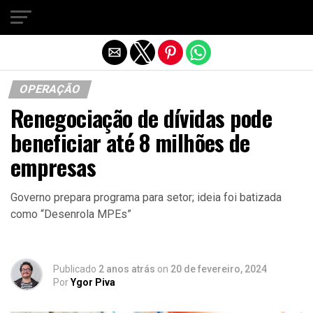
Sair da versão mobile
OPERAÇÃO
Renegociação de dívidas pode
beneficiar até 8 milhões de
empresas
Governo prepara programa para setor; ideia foi batizada
como “Desenrola MPEs”
Publicado
2 anos atrás
on
20 de fevereiro, 2024
Por
Ygor Piva