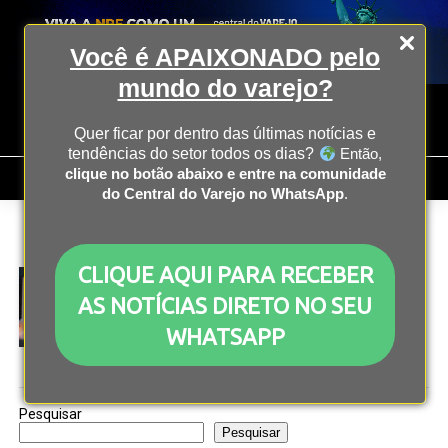
Você é APAIXONADO pelo
mundo do varejo?
Quer ficar por dentro das últimas notícias e
tendências do setor todos os dias?
Então,
clique no botão abaixo e entre na comunidade
do Central do Varejo no WhatsApp
.
All posts tagged "O que é Ads"
CLIQUE AQUI PARA RECEBER
MARKETING
2 anos atrás
O que é Ads? Entenda como usá-los na prática
AS NOTÍCIAS DIRETO NO SEU
WHATSAPP
Pesquisar
Pesquisar