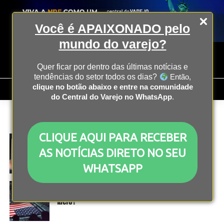
Você é APAIXONADO pelo
mundo do varejo?
Quer ficar por dentro das últimas notícias e
tendências do setor todos os dias?
Então,
clique no botão abaixo e entre na comunidade
do Central do Varejo no WhatsApp
.
All posts tagged "propaganda"
CLIQUE AQUI PARA RECEBER
MARKETING
2 anos atrás
O que é Ads? Entenda como usá-los na prática
AS NOTÍCIAS DIRETO NO SEU
WHATSAPP
MARKETING
2 anos atrás
Os comerciais do Super Bowl realmente geram
lucro?