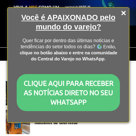
Você é APAIXONADO pelo
mundo do varejo?
Quer ficar por dentro das últimas notícias e
tendências do setor todos os dias?
Então,
clique no botão abaixo e entre na comunidade
do Central do Varejo no WhatsApp
.
All posts tagged "vending machines"
CLIQUE AQUI PARA RECEBER
INOVAÇÃO
3 anos atrás
Setor de honest market projeta investimentos
AS NOTÍCIAS DIRETO NO SEU
bilionários
WHATSAPP
FRANCHISING
3 anos atrás
Espetto Carioca inova e aposta em vending
machines de churrasco