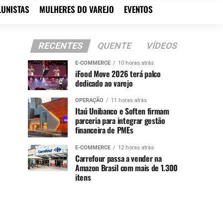
LUNISTAS
MULHERES DO VAREJO
EVENTOS
RECENTES
QUENTE
VÍDEOS
E-COMMERCE
10 horas atrás
iFood Move 2026 terá palco
dedicado ao varejo
OPERAÇÃO
11 horas atrás
Itaú Unibanco e Soften firmam
parceria para integrar gestão
financeira de PMEs
E-COMMERCE
12 horas atrás
Carrefour passa a vender na
Amazon Brasil com mais de 1.300
itens