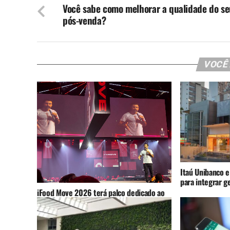
Você sabe como melhorar a qualidade do se
pós-venda?
VOCÊ
Itaú Unibanco e
para integrar g
iFood Move 2026 terá palco dedicado ao
varejo