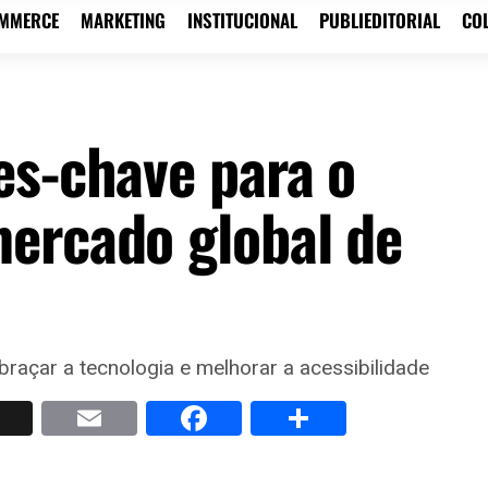
OMMERCE
MARKETING
INSTITUCIONAL
PUBLIEDITORIAL
CO
es-chave para o
ercado global de
raçar a tecnologia e melhorar a acessibilidade
p
nkedIn
X
Email
Facebook
Share