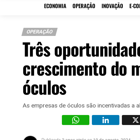
ECONOMIA
OPERAÇÃO
INOVAÇÃO
E-C
OPERAÇÃO
Três oportunidad
crescimento do m
óculos
As empresas de óculos são incentivadas a ab
WhatsAp
Li
Publicado
2 anos atrás
on
19 de agosto, 2024