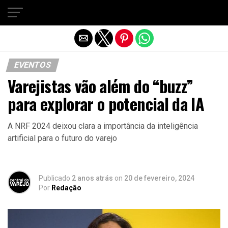
Sair da versão mobile
EVENTOS
Varejistas vão além do “buzz”
para explorar o potencial da IA
A NRF 2024 deixou clara a importância da inteligência
artificial para o futuro do varejo
Publicado
2 anos atrás
on
20 de fevereiro, 2024
Por
Redação