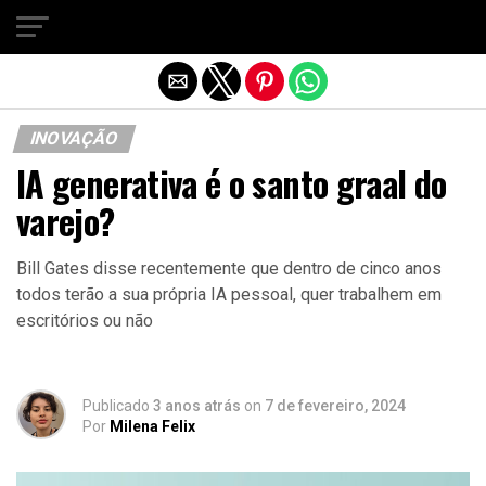
Sair da versão mobile
INOVAÇÃO
IA generativa é o santo graal do
varejo?
Bill Gates disse recentemente que dentro de cinco anos
todos terão a sua própria IA pessoal, quer trabalhem em
escritórios ou não
Publicado
3 anos atrás
on
7 de fevereiro, 2024
Por
Milena Felix