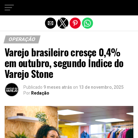
Sair da versão mobile
OPERAÇÃO
Varejo brasileiro cresce 0,4%
em outubro, segundo Índice do
Varejo Stone
Publicado
9 meses atrás
on
13 de novembro, 2025
Por
Redação