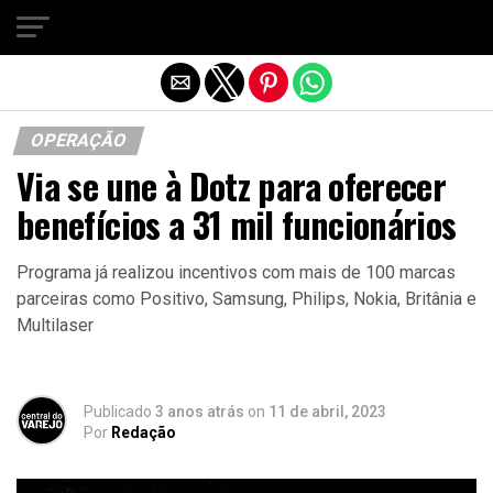
Sair da versão mobile
OPERAÇÃO
Via se une à Dotz para oferecer
benefícios a 31 mil funcionários
Programa já realizou incentivos com mais de 100 marcas
parceiras como Positivo, Samsung, Philips, Nokia, Britânia e
Multilaser
Publicado
3 anos atrás
on
11 de abril, 2023
Por
Redação