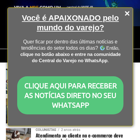
Você é APAIXONADO pelo
mundo do varejo?
Quer ficar por dentro das últimas notícias e
tendências do setor todos os dias?
Então,
clique no botão abaixo e entre na comunidade
do Central do Varejo no WhatsApp
.
ECONOMIA
2 anos atrás
Grupo Casino vende 25 lojas na França ao
Carrefour
CLIQUE AQUI PARA RECEBER
AS NOTÍCIAS DIRETO NO SEU
FRANCHISING
2 anos atrás
WHATSAPP
Consumo de produtos em minimercados deve
aumentar 50% durante Carnaval
COLUNISTAS
2 anos atrás
Atendimento ao cliente no e-commerce deve