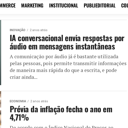
OMMERCE
MARKETING
INSTITUCIONAL
PUBLIEDITORIAL
CO
INOVAÇÃO
2 anos atrás
IA conversacional envia respostas por
áudio em mensagens instantâneas
A comunicação por áudio já é bastante utilizada
pelas pessoas, pois permite transmitir informações
de maneira mais rápida do que a escrita, e pode
criar ainda...
ECONOMIA
2 anos atrás
Prévia da inflação fecha o ano em
4,71%
De acordo com o Índice Nacional de Preços ao