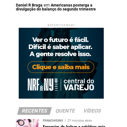
Daniel R Braga
em
Americanas posterga a
divulgação do balanço do segundo trimestre
ADVERTISEMENT
RECENTES
QUENTE
VÍDEOS
FRANCHISING
27 minutos atrás
Franquias de beleza e estética: guia