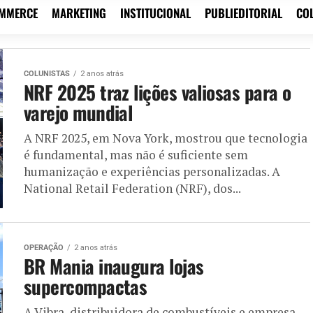
OMMERCE
MARKETING
INSTITUCIONAL
PUBLIEDITORIAL
CO
COLUNISTAS
2 anos atrás
NRF 2025 traz lições valiosas para o
varejo mundial
A NRF 2025, em Nova York, mostrou que tecnologia
é fundamental, mas não é suficiente sem
humanização e experiências personalizadas. A
National Retail Federation (NRF), dos...
OPERAÇÃO
2 anos atrás
BR Mania inaugura lojas
supercompactas
A Vibra, distribuidora de combustíveis e empresa