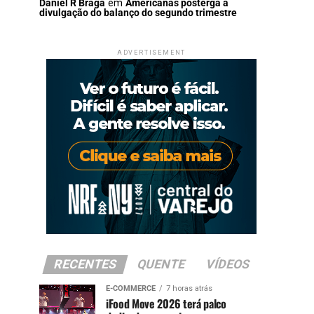
Daniel R Braga
em
Americanas posterga a
divulgação do balanço do segundo trimestre
ADVERTISEMENT
RECENTES
QUENTE
VÍDEOS
E-COMMERCE
7 horas atrás
iFood Move 2026 terá palco