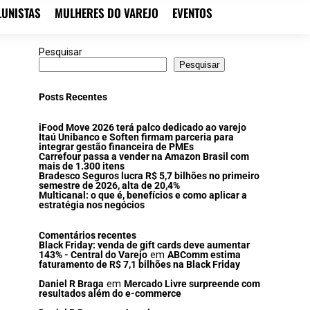
LUNISTAS
MULHERES DO VAREJO
EVENTOS
Pesquisar
Pesquisar
Posts Recentes
iFood Move 2026 terá palco dedicado ao varejo
Itaú Unibanco e Soften firmam parceria para
integrar gestão financeira de PMEs
Carrefour passa a vender na Amazon Brasil com
mais de 1.300 itens
Bradesco Seguros lucra R$ 5,7 bilhões no primeiro
semestre de 2026, alta de 20,4%
Multicanal: o que é, benefícios e como aplicar a
estratégia nos negócios
Comentários recentes
Black Friday: venda de gift cards deve aumentar
143% - Central do Varejo
em
ABComm estima
faturamento de R$ 7,1 bilhões na Black Friday
Daniel R Braga
em
Mercado Livre surpreende com
resultados além do e-commerce