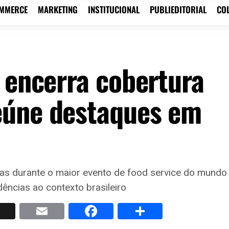
OMMERCE
MARKETING
INSTITUCIONAL
PUBLIEDITORIAL
CO
o encerra cobertura
eúne destaques em
cas durante o maior evento de food service do mundo
dências ao contexto brasileiro
p
nkedIn
X
Email
Facebook
Share