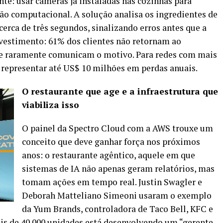
te: usar câmeras já instaladas nas cozinhas para
são computacional. A solução analisa os ingredientes de
erca de três segundos, sinalizando erros antes que a
investimento: 61% dos clientes não retornam ao
 e raramente comunicam o motivo. Para redes com mais
 representar até US$ 10 milhões em perdas anuais.
O restaurante que age e a infraestrutura que
viabiliza isso
O painel da Spectro Cloud com a AWS trouxe um
conceito que deve ganhar força nos próximos
anos: o restaurante agêntico, aquele em que
sistemas de IA não apenas geram relatórios, mas
tomam ações em tempo real. Justin Swagler e
Deborah Matteliano Simeoni usaram o exemplo
da Yum Brands, controladora de Taco Bell, KFC e
is de 40.000 unidades está desenvolvendo um “gerente