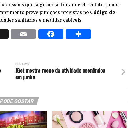
 expressões que sugiram se tratar de chocolate quando
cumprimento prevê punições previstas no
Código de
idades sanitárias e medidas cabíveis.
p
nkedIn
X
Email
Facebook
Share
PRÓXIMO
e
IGet mostra recuo da atividade econômica
em junho
 PODE GOSTAR