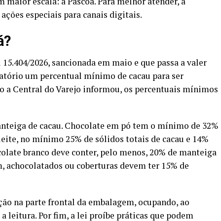
maior escala: a Páscoa. Para melhor atender, a
ções especiais para canais digitais.
á?
 15.404/2026, sancionada em maio e que passa a valer
igatório um percentual mínimo de cacau para ser
mo a
Central do Varejo
informou, os percentuais mínimos
nteiga de cacau. Chocolate em pó tem o mínimo de 32%
leite, no mínimo 25% de sólidos totais de cacau e 14%
hocolate branco deve conter, pelo menos, 20% de manteiga
fim, achocolatados ou coberturas devem ter 15% de
ção na parte frontal da embalagem, ocupando, ao
a leitura. Por fim, a lei proíbe práticas que podem