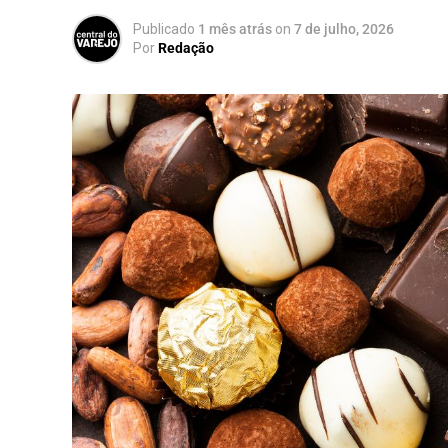
Publicado
1 mês atrás
on
7 de julho, 2026
Por
Redação