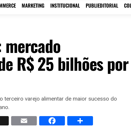
OMMERCE
MARKETING
INSTITUCIONAL
PUBLIEDITORIAL
CO
: mercado
e R$ 25 bilhões por
 terceiro varejo alimentar de maior sucesso do
ano.
p
nkedIn
X
Email
Facebook
Share