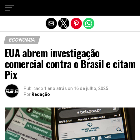
Sair da versão mobile
ECONOMIA
EUA abrem investigação
comercial contra o Brasil e citam
Pix
Publicado
1 ano atrás
on
16 de julho, 2025
Por
Redação