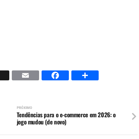
p
nkedIn
X
Email
Facebook
Share
PRÓXIMO
Tendências para o e-commerce em 2026: o
jogo mudou (de novo)