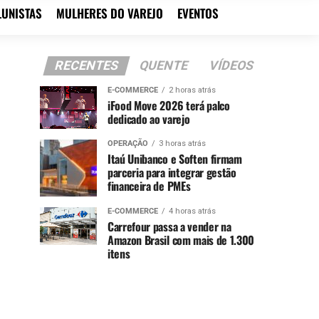
LUNISTAS
MULHERES DO VAREJO
EVENTOS
RECENTES
QUENTE
VÍDEOS
E-COMMERCE
2 horas atrás
iFood Move 2026 terá palco
dedicado ao varejo
OPERAÇÃO
3 horas atrás
Itaú Unibanco e Soften firmam
parceria para integrar gestão
financeira de PMEs
E-COMMERCE
4 horas atrás
Carrefour passa a vender na
Amazon Brasil com mais de 1.300
itens