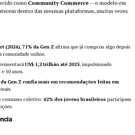
hecido como
Community Commerce
— o modelo em
tecem dentro das mesmas plataformas, muitas vezes
rt (2024)
,
71% da Gen Z
afirma que já comprou algo depois
a comunidade online.
movimentará
US$ 1,2 trilhão até 2025
, impulsionado
 e 30 anos.
da Gen Z confia mais em recomendações feitas em
onais.
e consumo coletivo:
42% dos jovens brasileiros
participam
oções.
ência