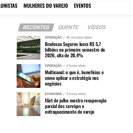
LUNISTAS
MULHERES DO VAREJO
EVENTOS
RECENTES
QUENTE
VÍDEOS
OPERAÇÃO
45 minutos atrás
Bradesco Seguros lucra R$ 5,7
bilhões no primeiro semestre de
2026, alta de 20,4%
OPERAÇÃO
2 horas atrás
Multicanal: o que é, benefícios e
como aplicar a estratégia nos
negócios
ECONOMIA
3 horas atrás
IGet de julho mostra recuperação
parcial dos serviços e
enfraquecimento do varejo