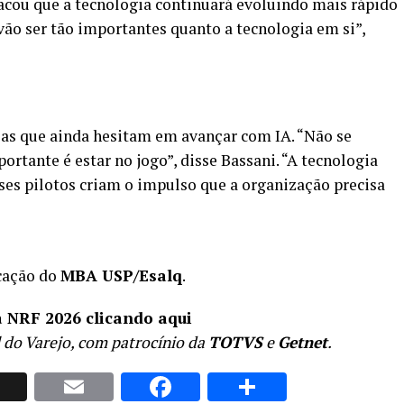
tacou que a tecnologia continuará evoluindo mais rápido
 vão ser tão importantes quanto a tecnologia em si”,
esas que ainda hesitam em avançar com IA. “Não se
ortante é estar no jogo”, disse Bassani. “A tecnologia
sses pilotos criam o impulso que a organização precisa
cação do
MBA USP/Esalq
.
a NRF 2026 clicando aqui
 do Varejo, com patrocínio da
TOTVS
e
Getnet
.
p
nkedIn
X
Email
Facebook
Share