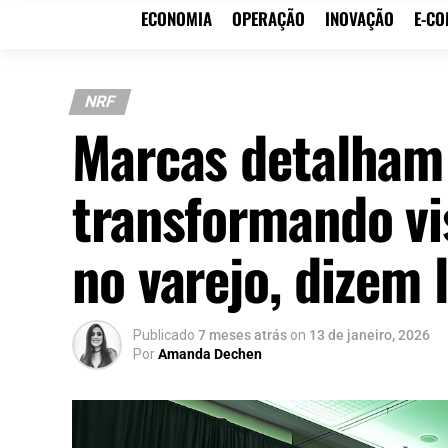
ECONOMIA
OPERAÇÃO
INOVAÇÃO
E-C
NRF
Marcas detalham
transformando vi
no varejo, dizem
Publicado
7 meses atrás
on
13 de janeiro, 2026
Por
Amanda Dechen