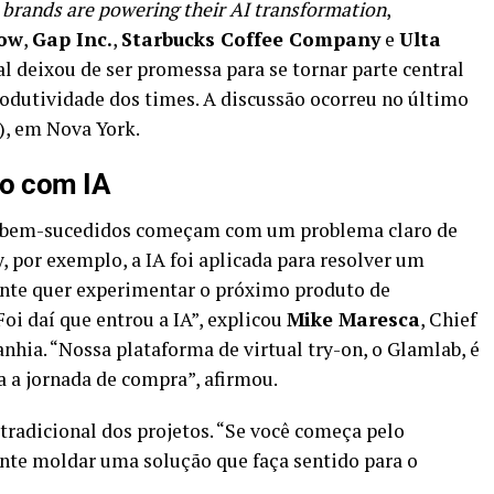
 brands are powering their AI transformation
,
Now
,
Gap Inc.
,
Starbucks Coffee Company
e
Ulta
l deixou de ser promessa para se tornar parte central
produtividade dos times. A discussão ocorreu no último
3), em Nova York.
ão com IA
is bem-sucedidos começam com um problema claro de
, por exemplo, a IA foi aplicada para resolver um
iente quer experimentar o próximo produto de
oi daí que entrou a IA”, explicou
Mike Maresca
, Chief
hia. “Nossa plataforma de virtual try-on, o Glamlab, é
a a jornada de compra”, afirmou.
tradicional dos projetos. “Se você começa pelo
nte moldar uma solução que faça sentido para o