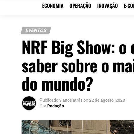
ECONOMIA
OPERAÇÃO
INOVAÇÃO
E-C
EVENTOS
NRF Big Show: o 
saber sobre o mai
do mundo?
Publicado
3 anos atrás
on
22 de agosto, 2023
Por
Redação