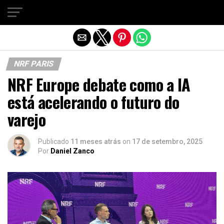
Sair da versão mobile
NRF PARIS
NRF Europe debate como a IA
está acelerando o futuro do
varejo
Publicado
11 meses atrás
on
17 de setembro, 2025
Por
Daniel Zanco