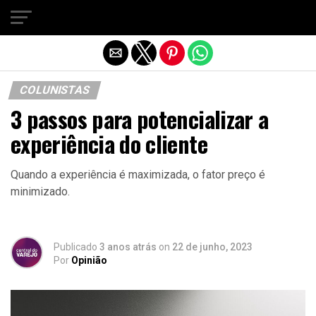
Sair da versão mobile
COLUNISTAS
3 passos para potencializar a
experiência do cliente
Quando a experiência é maximizada, o fator preço é
minimizado.
Publicado
3 anos atrás
on
22 de junho, 2023
Por
Opinião