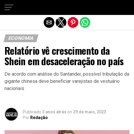
Sair da versão mobile
ECONOMIA
Relatório vê crescimento da
Shein em desaceleração no país
De acordo com análise do Santander, possível tributação da
gigante chinesa deve beneficiar varejistas de vestuário
nacionais
Publicado
3 anos atrás
on
29 de maio, 2023
Por
Redação