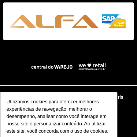
Home
NRF
NRA Chicago
NRF Paris
Utilizamos cookies para oferecer melhores
experiências de navegação, melhorar o
Web Summit Lisboa
Web Summit Rio
desempenho, analisar como você interage em
nosso site e personalizar conteúdo. Ao utilizar
Especial NRF2026
este site, você concorda com o uso de cookies.