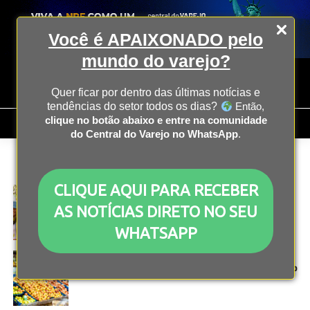
Você é APAIXONADO pelo
mundo do varejo?
Quer ficar por dentro das últimas notícias e
tendências do setor todos os dias?
Então,
clique no botão abaixo e entre na comunidade
do Central do Varejo no WhatsApp
.
All posts tagged "Alimentação e Bebidas"
CLIQUE AQUI PARA RECEBER
ECONOMIA
1 ano atrás
Turismo deve movimentar R$ 12 bi com carnaval
AS NOTÍCIAS DIRETO NO SEU
2025
WHATSAPP
ECONOMIA
2 anos atrás
Prévia da inflação de novembro tem alta de 0,62%