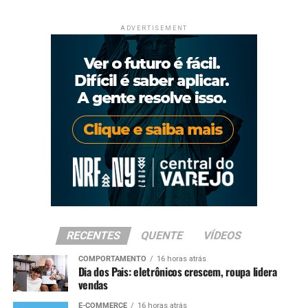
ADVERTISEMENT
RECENTES
QUENTE
VÍDEOS
COMPORTAMENTO
16 horas atrás
Dia dos Pais: eletrônicos crescem, roupa lidera
vendas
E-COMMERCE
16 horas atrás