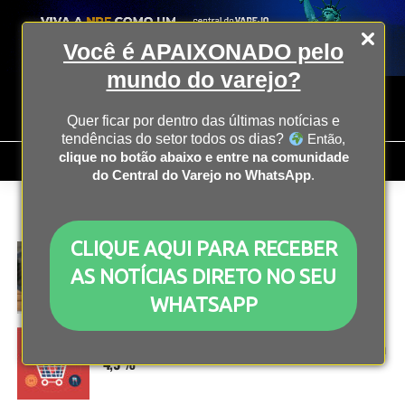
Você é APAIXONADO pelo
mundo do varejo?
Quer ficar por dentro das últimas notícias e
tendências do setor todos os dias?
Então,
clique no botão abaixo e entre na comunidade
do Central do Varejo no WhatsApp
.
All posts tagged "e-commerce"
CLIQUE AQUI PARA RECEBER
E-COMMERCE
2 anos atrás
Live shopping: estratégia melhora taxa de
AS NOTÍCIAS DIRETO NO SEU
conversão de negócios
WHATSAPP
E-COMMERCE
2 anos atrás
Em 2024, vendas no Dia dos Namorados cresceram
4,9%