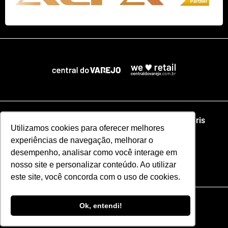
Home
NRF
NRA Chicago
NRF Paris
Utilizamos cookies para oferecer melhores
experiências de navegação, melhorar o
Web Summit Lisboa
Web Summit Rio
desempenho, analisar como você interage em
nosso site e personalizar conteúdo. Ao utilizar
Especial NRF2026
este site, você concorda com o uso de cookies.
Razão Social: CENTRAL DO VAREJO LTDA
Ok, entendi!
CNPJ: 51.110.853/0001-17